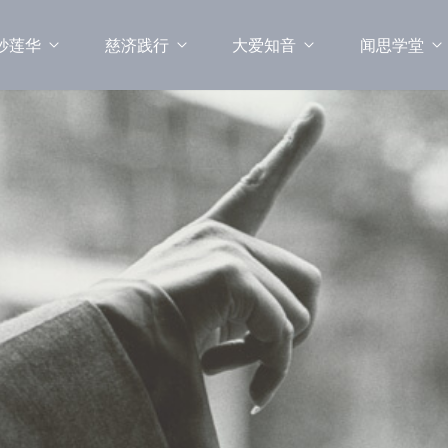
妙莲华
慈济践行
大爱知音
闻思学堂