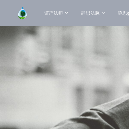
证严法师
静思法脉
静思