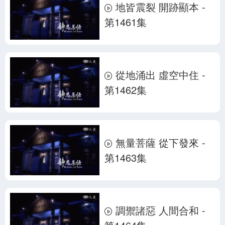
地皆震裂 開跡顯本 -
第1461集
從地涌出 虛空中住 -
第1462集
無量菩薩 從下發來 -
第1463集
調禦諸惡 人間合和 -