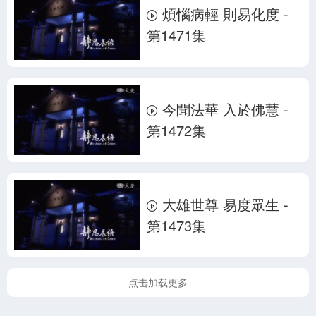
煩惱病輕 則易化度 -
第1471集
今聞法華 入於佛慧 -
第1472集
大雄世尊 易度眾生 -
第1473集
点击加载更多