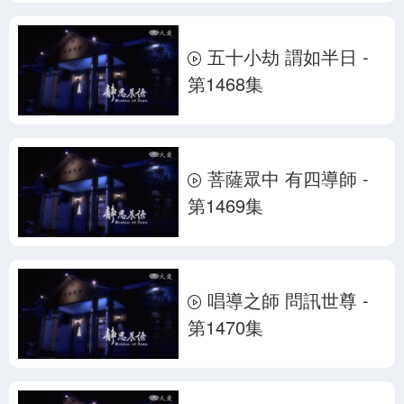
五十小劫 謂如半日 -
第1468集
菩薩眾中 有四導師 -
第1469集
唱導之師 問訊世尊 -
第1470集