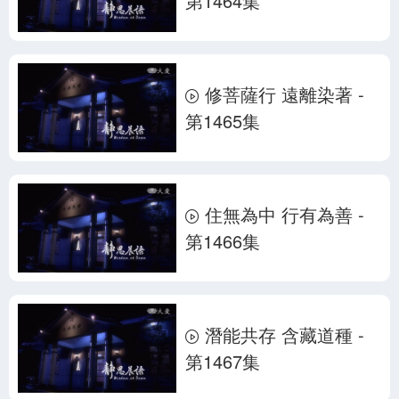
第1464集
修菩薩行 遠離染著 -
第1465集
住無為中 行有為善 -
第1466集
潛能共存 含藏道種 -
第1467集