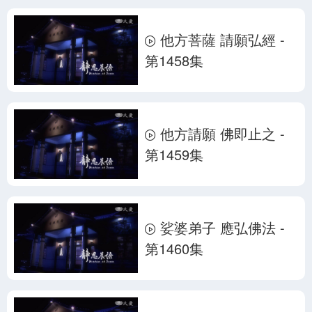
他方菩薩 請願弘經 -
第1458集
他方請願 佛即止之 -
第1459集
娑婆弟子 應弘佛法 -
第1460集