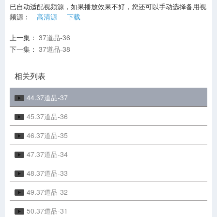
39.37道品-42
已自动适配视频源，如果播放效果不好，您还可以手动选择备用视
频源：
高清源
下载
40.37道品-41
上一集：
37道品-36
41.37道品-40
下一集：
37道品-38
42.37道品-39
相关列表
43.37道品-38
44.37道品-37
45.37道品-36
46.37道品-35
47.37道品-34
48.37道品-33
49.37道品-32
50.37道品-31